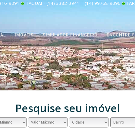
9816-9091
TAGUAI - (14) 3382-3941 | (14) 99768-9096
FART
NAL
IMÓVEIS
SIMULADOR FINANCEIRO
ENCONTRE S
Pesquise seu imóvel